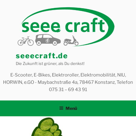
Zum
Inhalt
springen
seeecraft.de
Die Zukunft ist grüner, als Du denkst!
E-Scooter, E-Bikes, Elektroroller, Elektromobilität, NIU,
HORWIN, e.GO - Maybachstraße 4a, 78467 Konstanz, Telefon
075 31 – 69 43 91
Menü