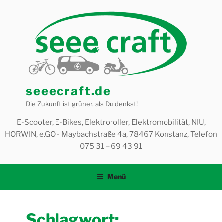
Zum
Inhalt
springen
seeecraft.de
Die Zukunft ist grüner, als Du denkst!
E-Scooter, E-Bikes, Elektroroller, Elektromobilität, NIU,
HORWIN, e.GO - Maybachstraße 4a, 78467 Konstanz, Telefon
075 31 – 69 43 91
Menü
Schlagwort: