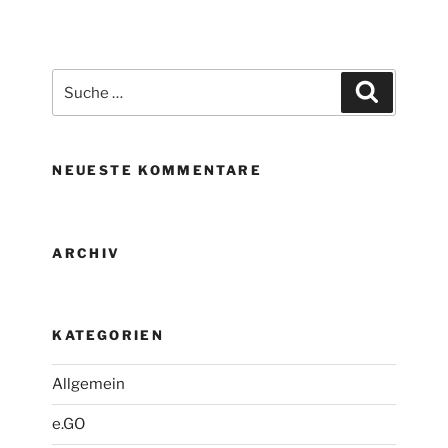
U-
Pro
Elektroroller
(40
Suche
Suchen
km/h)“
nach:
NEUESTE KOMMENTARE
ARCHIV
KATEGORIEN
Allgemein
e.GO