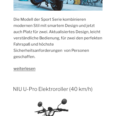
Die Modell der Sport Serie kombinieren
modernen Stil mit smartem Design und jetzt
auch Platz für zwei. Aktualisiertes Design, leicht
verständliche Bedienung, für zwei den perfekten
Fahrspaß und höchste
Sicherheitsanforderungen von Personen
geschaffen.
„NIU
weiterlesen
Sport
Elektroroller
(25
NIU U-Pro Elektroroller (40 km/h)
km/h
oder
45
km/h)“