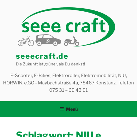
Zum
Inhalt
springen
seeecraft.de
Die Zukunft ist grüner, als Du denkst!
E-Scooter, E-Bikes, Elektroroller, Elektromobilität, NIU,
HORWIN, e.GO - Maybachstraße 4a, 78467 Konstanz, Telefon
075 31 – 69 43 91
Menü
Schlagwort:
NIU e