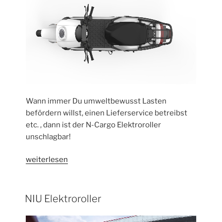
Wann immer Du umweltbewusst Lasten
befördern willst, einen Lieferservice betreibst
etc. , dann ist der N-Cargo Elektroroller
unschlagbar!
„N-
weiterlesen
Cargo
Elektroroller
(45
NIU Elektroroller
km/h)“