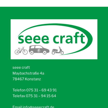
seee craft
Maybachstraße 4a
78467 Konstanz
Telefon 075 31 – 69 43 91
Telefax 075 31 – 94 15 64
Email
info@seeecraft.de