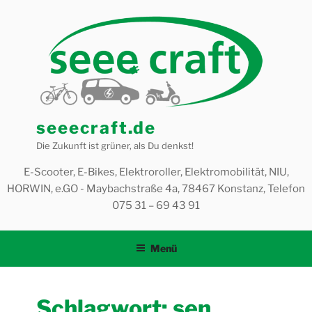
Zum
Inhalt
springen
seeecraft.de
Die Zukunft ist grüner, als Du denkst!
E-Scooter, E-Bikes, Elektroroller, Elektromobilität, NIU,
HORWIN, e.GO - Maybachstraße 4a, 78467 Konstanz, Telefon
075 31 – 69 43 91
Menü
Schlagwort:
sen